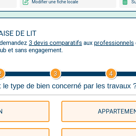
Modifier une fiche locale
Su
ISE DE LIT
, demandez
3 devis comparatifs
aux
professionnels
 pub et sans engagement.
2
3
4
 le type de bien concerné par les travaux 
N
APPARTEME