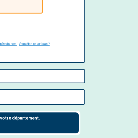
UnDevis.com
-
Vous êtes un artisan ?