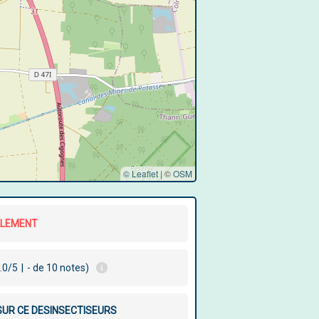
© Leaflet
|
©
OSM
LLEMENT
.0/5
|
- de 10 notes)
 SUR CE DESINSECTISEURS