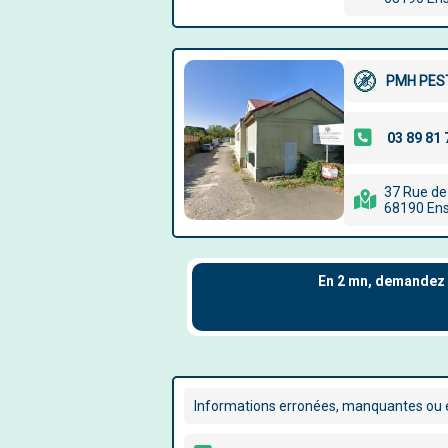
PMH PES
37 Rue de
68190 En
Informations erronées, manquantes ou é