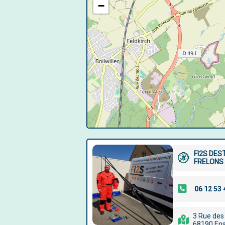
−
FI2S DES
FRELONS 
3 Rue des
68190 En